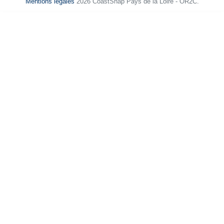
Mentions légales
2026 CoastSnap Pays de la Loire - OR2C.